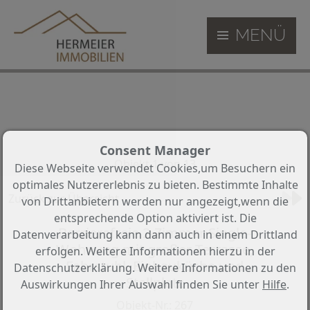
MENÜ
Consent Manager
Objekt 1 von 13
Diese Webseite verwendet Cookies,um Besuchern ein
optimales Nutzererlebnis zu bieten. Bestimmte Inhalte
Zurück zur Übersicht
von Drittanbietern werden nur angezeigt,wenn die
entsprechende Option aktiviert ist. Die
Barrierefreie 2-Zimmer Single-
Datenverarbeitung kann dann auch in einem Drittland
Wohnung mit großer Terrasse,
erfolgen. Weitere Informationen hierzu in der
Fahrstuhl, Einbauküche und
Datenschutzerklärung. Weitere Informationen zu den
Stellplatz
Auswirkungen Ihrer Auswahl finden Sie unter
Hilfe
.
Objekt-Nr.: 267