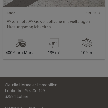
Löhne
Obj. Nr. 230
**vermietet** Gewerbefläche mit vielfältigen
Nutzungsmöglichkeiten
400 € pro Monat
135 m²
109 m²
Claudia Hermeier Immobilien
Lübbecker Straße 129
32584 Löhne
Mobil:
016099049337