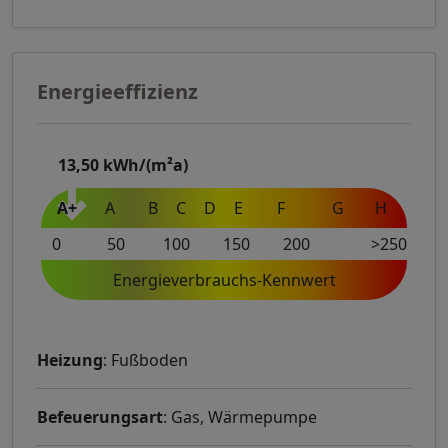
Energieeffizienz
13,50
kWh/(m²a)
A+
A
B
C
D
E
F
G
H
0
50
100
150
200
>250
Energieverbrauchs-Kennwert
Heizung
: Fußboden
Befeuerungsart
: Gas, Wärmepumpe