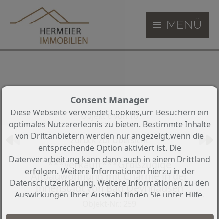
MENÜ
Consent Manager
Diese Webseite verwendet Cookies,um Besuchern ein
Objekt 6 von 10
optimales Nutzererlebnis zu bieten. Bestimmte Inhalte
von Drittanbietern werden nur angezeigt,wenn die
Zurück zur Übersicht
entsprechende Option aktiviert ist. Die
Datenverarbeitung kann dann auch in einem Drittland
***verkauft***Großzügige
erfolgen. Weitere Informationen hierzu in der
Altbauwohnung mit Charme in der
Datenschutzerklärung. Weitere Informationen zu den
Innenstadt von Bad Oeynhausen
Auswirkungen Ihrer Auswahl finden Sie unter
Hilfe
.
Objekt-Nr.: 259